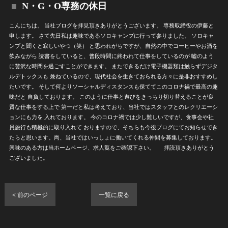
N・G・O専務の休日
こんにちは。 当社ブログを拝見頂きありがとうございます。 専務取締役の伊藤と
申します。 さて先日私は趣味であるソロキャンプに行って参りました。 ソロキャ
ンプと聞くと寂しいやつ（笑） と思われがちですが、自然の中でコーヒーやお酒を
飲みながら 読書をしていると、普段時間に終われて仕事をしているのが 嘘のよう
に贅沢な時間を過ごすことができます。 またできるだけ電子機器類は触らずデジタ
ルデトックスも 兼ねているので、現代社会を生きておられる方々に是非おすすめし
たいです。 そして何よりソーシャルディスタンスも保ててこのコロナ禍で最高の趣
味だと 自負しております。 このように仕事と遊びをきっちり切り替えることが良
質な仕事をする上で 第一だと私は考えており、当社ではスタッフとのレクリエーシ
ョンにも力を 入れております。 今のコロナ禍では少し難しいですが、食事会や社
員旅行も積極的に取り入れて おりますので、そちらも今後ブログにてお知らせでき
たらと思います。尚、当社ではいっしょに働いてくれる仲間を募集しております。
興味のある方は当ホームページ、求人覧をご確認下さい。 拝読頂きありがとう
ございました。
< 前のページ
一覧に戻る