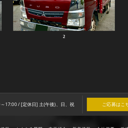
2
0～17:00 / [定休日] 土(午後)、日、祝
ご応募はこ